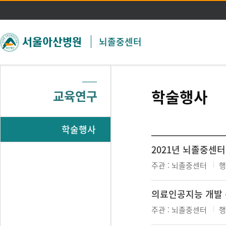
주메뉴 바로가기
본문 바로가기
뇌졸중센터
학술행사
교육연구
학술행사
2021년 뇌졸중센
주관 :
뇌졸중센터
행
의료인공지능 개발 콘테
주관 :
뇌졸중센터
행