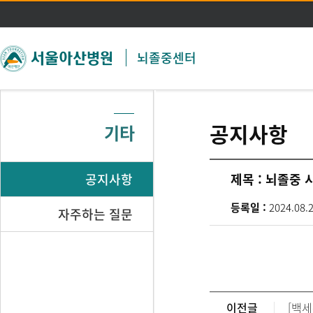
주메뉴 바로가기
본문 바로가기
뇌졸중센터
공지사항
기타
공지사항
제목 :
뇌졸중 시
등록일 :
2024.08.
자주하는 질문
이전글
[백세