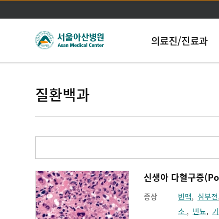
의료진/진료과
질환백과
신생아 다혈구증(Poly
증상
빈맥
,
심부전
소
,
빈뇨
,
기