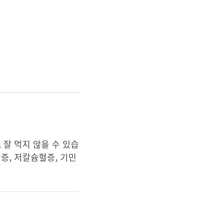
 잘 먹지 않을 수 있습
증, 저칼슘혈증, 기민