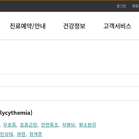
본문바로가기
로그인
회원
진료예약/안내
건강정보
고객서비스
cythemia)
,
무호흡
,
호흡곤란
,
안면홍조
,
저혈당
,
혈소판감
민상태
,
경련
,
청색증