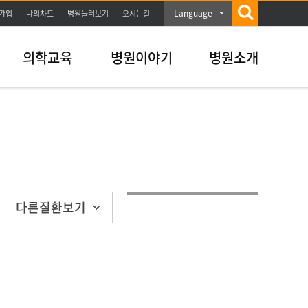
Language
가입
나의차트
병원둘러보기
오시는길
의학교육
병원이야기
병원소개
다른질환보기