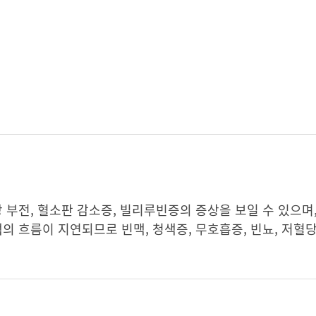
 부전, 혈소판 감소증, 빌리루빈증의 증상을 보일 수 있으며,
의 흐름이 지연되므로 빈맥, 청색증, 무호흡증, 빈뇨, 저혈당