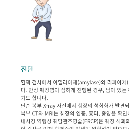
진단
혈액 검사에서 아밀라아제(amylase)와 리파아제
다. 만성 췌장염이 심하게 진행된 경우, 남아 있
기도 합니다.
단순 복부 X-ray 사진에서 췌장의 석회화가 발견되
복부 CT와 MRI는 췌장의 염증, 흉터, 종양을 확
내시경 역행성 췌담관조영술(ERCP)은 췌장 석회
이 검사로 인해 합병증이 발생할 위험성이 있으므