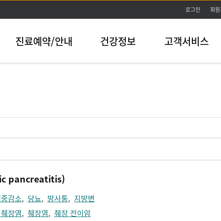
본문바로가기
로그인
회원
진료예약/안내
건강정보
고객서비스
pancreatitis)
체중감소
,
당뇨
,
방사통
,
지방변
 췌장염
,
췌장염
,
췌장 전이암