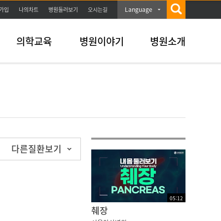
Language
가입
나의차트
병원둘러보기
오시는길
의학교육
병원이야기
병원소개
다른질환보기
05
:
12
췌장