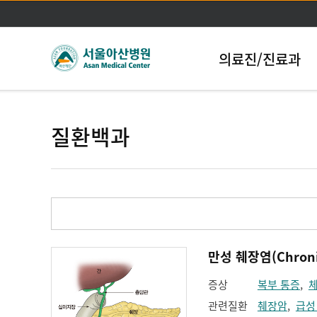
의료진/진료과
질환백과
만성 췌장염(Chronic 
증상
복부 통증
,
관련질환
췌장암
,
급성