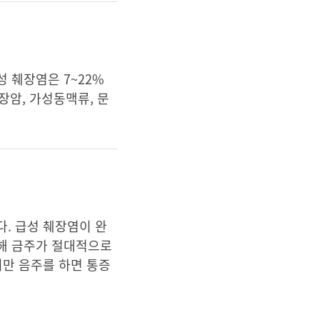
 췌장염은 7~22%
장암, 가성동맥류, 문
. 급성 췌장염이 완
위해 금주가 절대적으로
지만 음주를 하면 통증