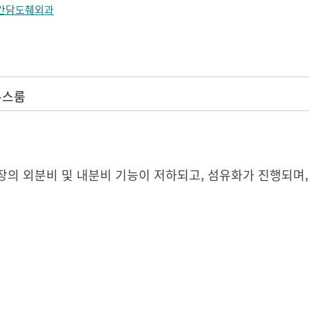
간담도췌외과
뉴스룸
장의 외분비 및 내분비 기능이 저하되고, 섬유화가 진행되며