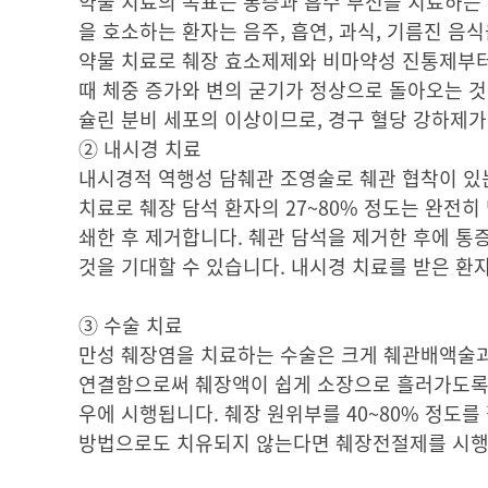
약물 치료의 목표는 통증과 흡수 부전을 치료하는 
을 호소하는 환자는 음주, 흡연, 과식, 기름진 음
약물 치료로 췌장 효소제제와 비마약성 진통제부터 
때 체중 증가와 변의 굳기가 정상으로 돌아오는 것
슐린 분비 세포의 이상이므로, 경구 혈당 강하제
② 내시경 치료
내시경적 역행성 담췌관 조영술로 췌관 협착이 있
치료로 췌장 담석 환자의 27~80% 정도는 완전히
쇄한 후 제거합니다. 췌관 담석을 제거한 후에 
것을 기대할 수 있습니다. 내시경 치료를 받은 환
③ 수술 치료
만성 췌장염을 치료하는 수술은 크게 췌관배액술
연결함으로써 췌장액이 쉽게 소장으로 흘러가도록
우에 시행됩니다. 췌장 원위부를 40~80% 정도
방법으로도 치유되지 않는다면 췌장전절제를 시행