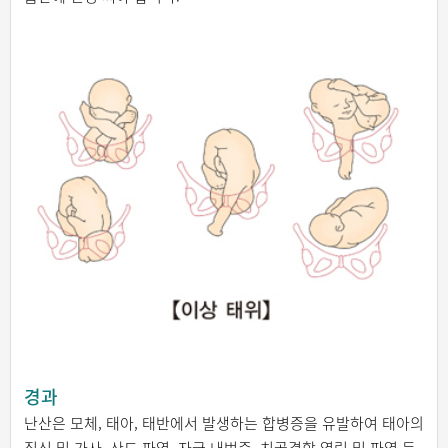
경과
난산은 모체, 태아, 태반에서 발생하는 합병증을 유발하여 태아의