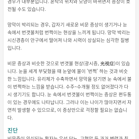
경우가 대부분입니다. 혼탁의 위치와 모양이 바뀌면서 증상이 호
전될 수도 있습니다.
망막이 박리되는 경우, 갑자기 새로운 비문 증상이 생기거나 눈
속에서 번갯불처럼 번쩍이는 현상을 느끼게 됩니다. 망막 박리는
시신경층이 안구에서 떨어져 나와 시력이 상실되는 심각한 질병
입니다.
비문 증상과 비슷한 것으로 번갯불 현상(광시증, 光視症)이 있습
니다. 눈을 세게 부딪혔을 때 눈앞에 불이 '번쩍' 하는 것과 비슷
한 느낌입니다. 유리체가 수축하면서 망막을 당기면 눈 속에서 불
이 번쩍하는 느낌을 받습니다. 수주~수개월 정도 없어졌다가 다
시 생기기도 합니다. 눈 속에서 번갯불이 번쩍이는 증상은 편두통
이 있는 경우에도 나타납니다. 그러나 이는 나이가 많아지면서 자
연히 발생할 수 있으므로, 이 증상만으로 걱정할 필요는 없습니
다.
진단
비문증이 의심되는 환자는 우선 당뇨, 고혈압 등 과거 병력과 최