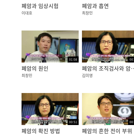
폐암과 임상시험
폐암과 흡연
이대호
최창민
01:08
00
폐암의 원인
폐암의 조직검사와
최창민
김미영
00:51
00
폐암의 확진 방법
폐암의 흔한 전이 부위