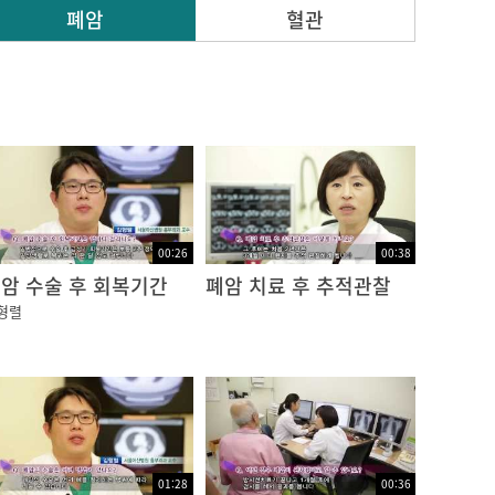
폐암
혈관
00:26
00:38
암 수술 후 회복기간
폐암 치료 후 추적관찰
형렬
01:28
00:36