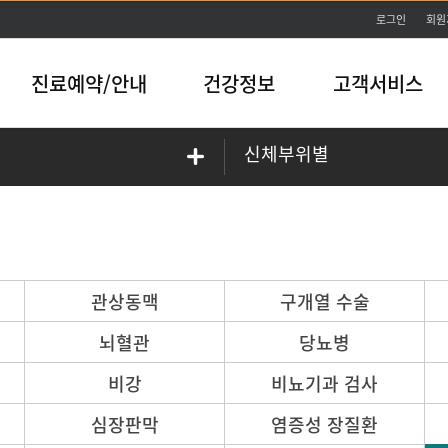
본문바로가기
로그인
회원
진료예약/안내
건강정보
고객서비스
신체부위별
관상동맥
구개열 수술
뇌혈관
당뇨병
비강
비뇨기과 검사
심장판막
염증성 장질환