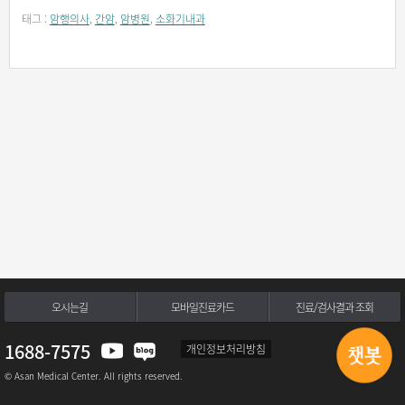
태그 :
암행의사
,
간암
,
암병원
,
소화기내과
오시는길
모바일진료카드
진료/검사결과 조회
1688-7575
개인정보처리방침
© Asan Medical Center. All rights reserved.