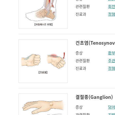
관련질환
회전
진료과
정
건초염(Tenosynovi
증상
환부
관련질환
주관
진료과
정
결절종(Ganglion)
증상
덩어
관련질환
지