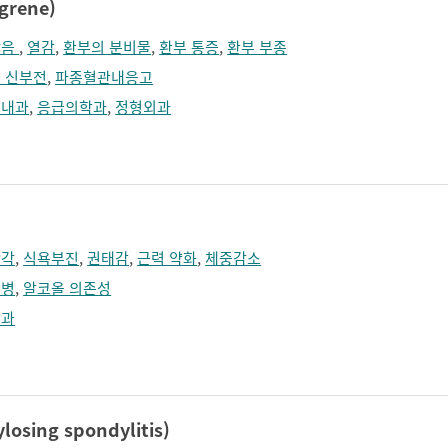
grene)
찰음
,
열감
,
환부의 분비물
,
환부 통증
,
환부 부종
 신부전
,
파종혈관내응고
염내과
,
응급의학과
,
정형외과
감각
,
식욕부진
,
권태감
,
근력 약화
,
체중감소
루병
,
알코올 의존성
경과
sing spondylitis)