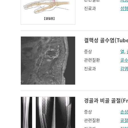
진료과
성
결핵성 골수염(Tuberc
증상
열
,
관련질환
골
진료과
감
경골과 비골 골절(Fract
증상
손상
관련질환
골절