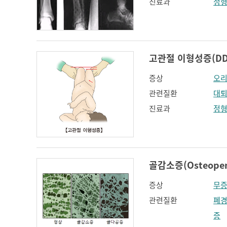
진료과
정
고관절 이형성증(DDH (
증상
오
관련질환
대퇴
진료과
정
골감소증(Osteopen
증상
무
관련질환
폐
증