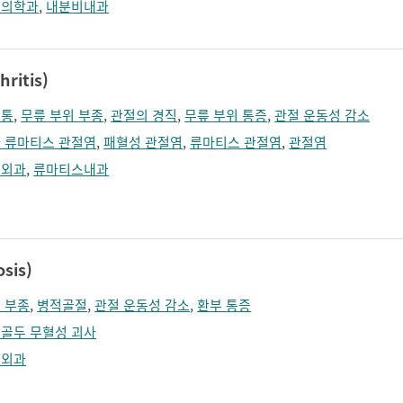
정의학과
,
내분비내과
ritis)
절통
,
무릎 부위 부종
,
관절의 경직
,
무릎 부위 통증
,
관절 운동성 감소
 류마티스 관절염
,
패혈성 관절염
,
류마티스 관절염
,
관절염
형외과
,
류마티스내과
sis)
 부종
,
병적골절
,
관절 운동성 감소
,
환부 통증
골두 무혈성 괴사
형외과