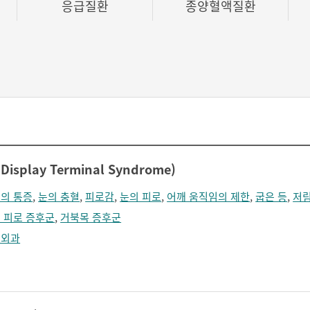
응급질환
종양혈액질환
Display Terminal Syndrome)
의 통증
,
눈의 충혈
,
피로감
,
눈의 피로
,
어깨 움직임의 제한
,
굽은 등
,
저
 피로 증후군
,
거북목 증후군
형외과