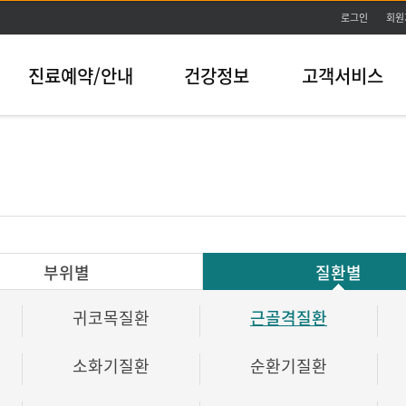
본문바로가기
로그인
회원
진료예약/안내
건강정보
고객서비스
부위별
질환별
귀코목질환
근골격질환
소화기질환
순환기질환