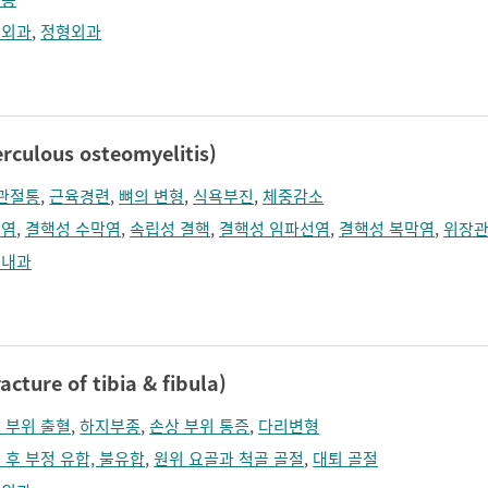
형외과
,
정형외과
ulous osteomyelitis)
관절통
,
근육경련
,
뼈의 변형
,
식욕부진
,
체중감소
수염
,
결핵성 수막염
,
속립성 결핵
,
결핵성 임파선염
,
결핵성 복막염
,
위장관
염내과
ure of tibia & fibula)
 부위 출혈
,
하지부종
,
손상 부위 통증
,
다리변형
 후 부정 유합, 불유합
,
원위 요골과 척골 골절
,
대퇴 골절