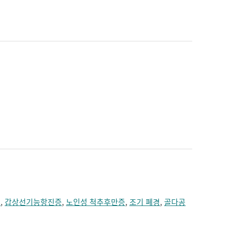
염
,
갑상선기능항진증
,
노인성 척추후만증
,
조기 폐경
,
골다공