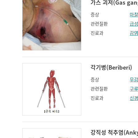
가스 괴저(Gas gan
증상
마
관련질환
급성
진료과
감
각기병(Beriberi)
증상
무
관련질환
구
진료과
신
강직성 척추염(Ankylo