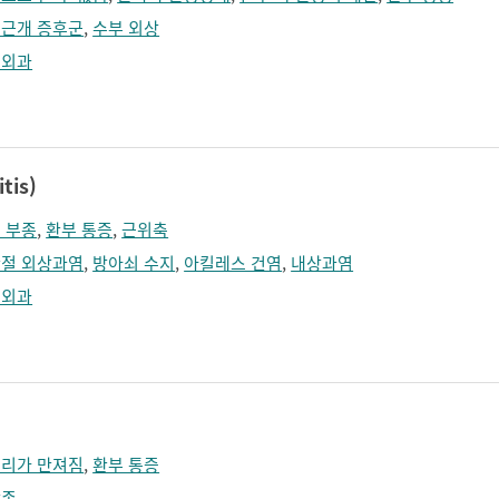
근개 증후군
,
수부 외상
형외과
tis)
 부종
,
환부 통증
,
근위축
절 외상과염
,
방아쇠 수지
,
아킬레스 건염
,
내상과염
형외과
리가 만져짐
,
환부 통증
방종