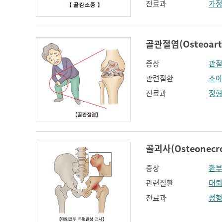
진료과
가
골관절염(Osteoarth
증상
관
관련질환
소아
진료과
정
골괴사(Osteonecro
증상
환부
관련질환
대퇴
진료과
정