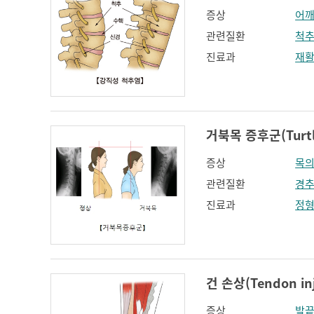
증상
어깨
관련질환
척
진료과
재
거북목 증후군(Turtle
증상
목의
관련질환
경추
진료과
정
건 손상(Tendon inj
증상
발끝