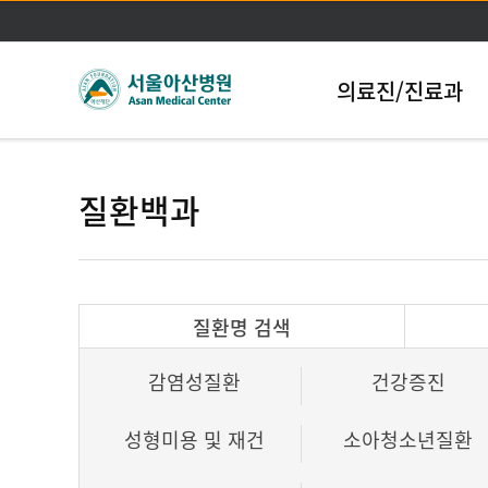
의료진/진료과
질환백과
질환명 검색
감염성질환
건강증진
성형미용 및 재건
소아청소년질환