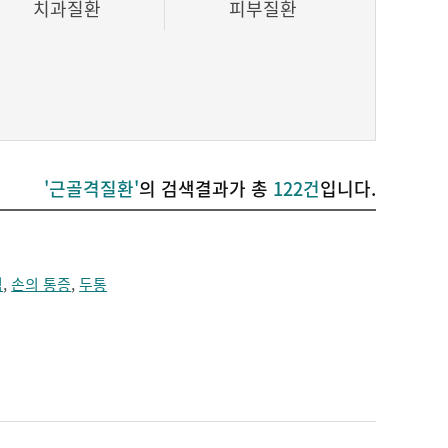
치과질환
피부질환
'근골격질환'
의 검색결과가 총
122건
입니다.
림
,
손의 통증
,
두통