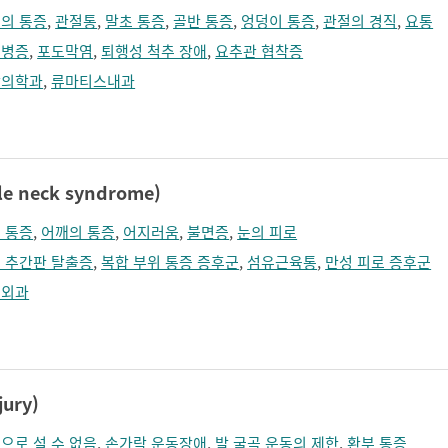
의 통증
,
관절통
,
말초 통증
,
골반 통증
,
엉덩이 통증
,
관절의 경직
,
요통
추병증
,
포도막염
,
퇴행성 척추 장애
,
요추관 협착증
활의학과
,
류마티스내과
 neck syndrome)
 통증
,
어깨의 통증
,
어지러움
,
불면증
,
눈의 피로
 추간판 탈출증
,
복합 부위 통증 증후군
,
섬유근육통
,
만성 피로 증후군
형외과
ury)
으로 설 수 없음
,
손가락 운동장애
,
발 굴곡 운동의 제한
,
환부 통증