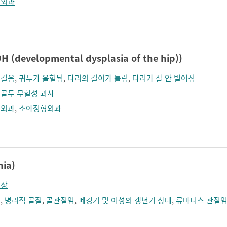
형외과
developmental dysplasia of the hip))
리걸음
,
귀두가 울혈됨
,
다리의 길이가 틀림
,
다리가 잘 안 벌어짐
골두 무혈성 괴사
형외과
,
소아정형외과
ia)
증상
경
,
병리적 골절
,
골관절염
,
폐경기 및 여성의 갱년기 상태
,
류마티스 관절