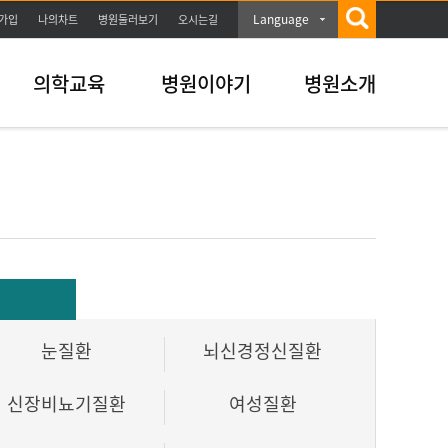
Language
가입
나의차트
병원둘러보기
오시는길
의학교육
병원이야기
병원소개
눈질환
뇌신경정신질환
신장비뇨기질환
여성질환