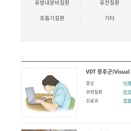
유방내분비질환
유전질환
호흡기질환
기타
VDT 증후군(Visual 
증상
어깨
관련질환
만성
진료과
정